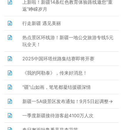
上新啦！新疆14条红色教育体验路线邀您“重
返”峥嵘岁月
行走新疆 遇见美丽
热点景区环线游！新疆一地公交旅游专线5元
玩全天！
2025中国环塔丝路集结赛即将开赛
《我的阿勒泰》，传来好消息！
“疆”山如画，笔笔都凝结援疆深情
新疆一5A级景区发布通知！9月5日起调整→
一季度新疆接待游客超4100万人次
春日邂逅吐鲁番高昌杏花节