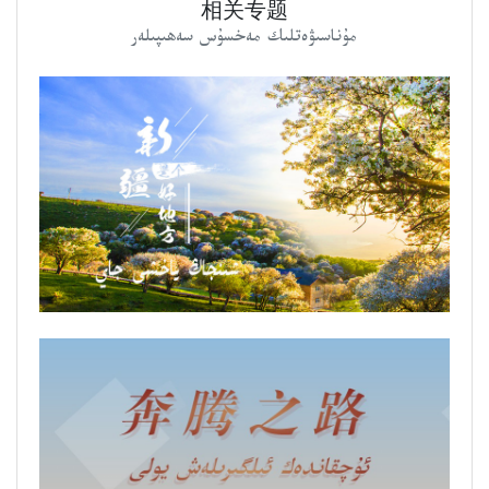
相关专题
مۇناسىۋەتلىك مەخسۇس سەھىپىلەر